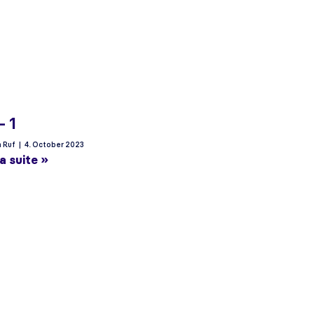
– 1
n Ruf
4. October 2023
 la suite »