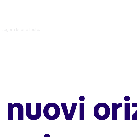
ti augura buone feste.
 nuovi ori