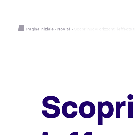
Pagina iniziale
-
Novità
-
Scopri nuovi orizzonti: ieffects 
Scopri