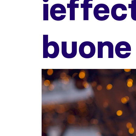
ieffec
buone 