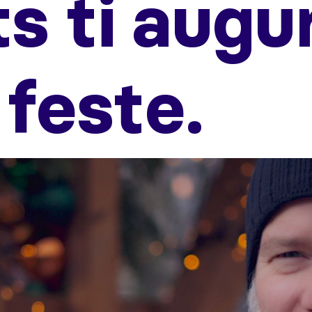
ts ti augu
feste.