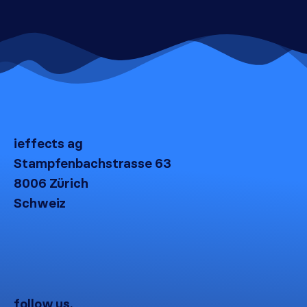
ieffects ag
Stampfenbachstrasse 63
8006 Zürich
Schweiz
follow us.