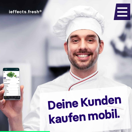
ieffects
.fresh®
Deine Kunden
kaufen mobil.