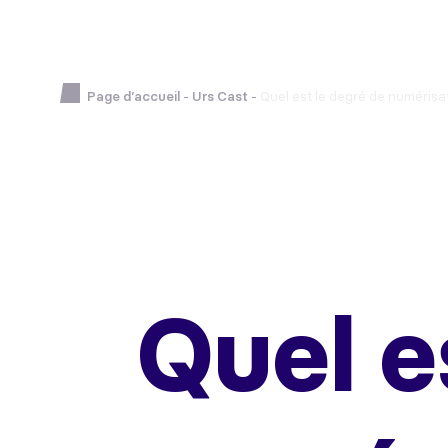
Page d’accueil
-
Urs Cast
-
Quel est le degré de numérisa
Quel e