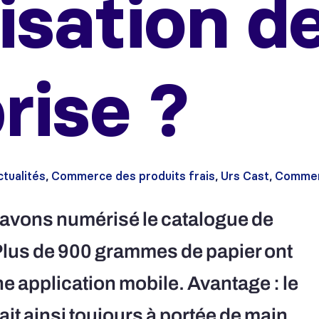
sation de
rise ?
tualités
,
Commerce des produits frais
,
Urs Cast
,
Commer
us avons numérisé le catalogue de
 Plus de 900 grammes de papier ont
ne application mobile. Avantage : le
it ainsi toujours à portée de main.