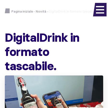
Pagina iniziale
-
Novità
-
DigitalDrink in formato tascabile.
DigitalDrink in
formato
tascabile.