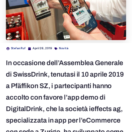
Stefan Ruf
April 26, 2019
Novità
In occasione dell’Assemblea Generale
di SwissDrink, tenutasi il 10 aprile 2019
a Pfäffikon SZ, i partecipanti hanno
accolto con favore l’app demo di
DigitalDrink, che la società ieffects ag,
specializzata in app per l’eCommerce
con sede a Zurigo, ha sviluppato come