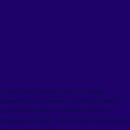
bringst Du Dein Geschäft auf das
nächste Level. Besuche uns auf der
Zagg in Luzern am Stand der Firma
Keller Früchte + Gemüse AG und
entdecke, wie ieffects.fresh® Deinem
ERP-System völlig neue Möglichkeiten
eröffnet.
In den letzten Monaten haben wir fleissig
gearbeitet und zu unserer renommierten Bestell-
App für Gastronomen zusätzlich einen B2B-
Webshop entwickelt – ein schnelles Werkzeug, das