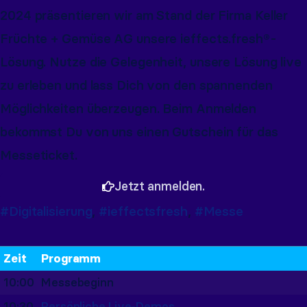
2024 präsentieren wir am Stand der Firma Keller
Früchte + Gemüse AG unsere ieffects.fresh®-
Lösung. Nutze die Gelegenheit, unsere Lösung live
zu erleben und lass Dich von den spannenden
Möglichkeiten überzeugen. Beim Anmelden
bekommst Du von uns einen Gutschein für das
Messeticket.
Jetzt anmelden.
#Digitalisierung
,
#ieffectsfresh
,
#Messe
Zeit
Programm
10:00
Messebeginn
10:30
Persönliche Live-Demos