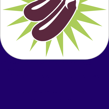
20. bis 23. Oktober 2024 an der Zagg,
Messe Luzern
Am Stand von Keller Früchte + Gemüse AG
Mit unserer wegweisenden Plattform,
die Bestellprozesse optimiert und
Kundeninteraktionen revolutioniert,