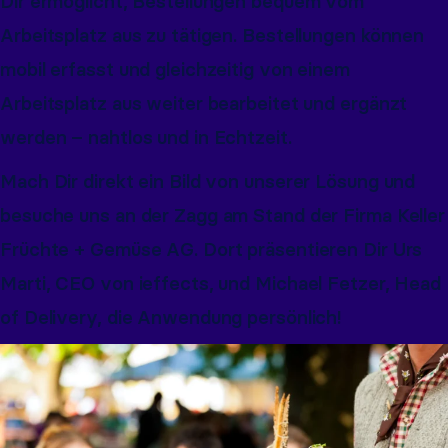
Dir ermöglicht, Bestellungen bequem vom
Arbeitsplatz aus zu tätigen. Bestellungen können
mobil erfasst und gleichzeitig von einem
Arbeitsplatz aus weiter bearbeitet und ergänzt
werden – nahtlos und in Echtzeit.
Mach Dir direkt ein Bild von unserer Lösung und
besuche uns an der Zagg am Stand der Firma Keller
Früchte + Gemüse AG. Dort präsentieren Dir Urs
Marti, CEO von ieffects, und Michael Fetzer, Head
of Delivery, die Anwendung persönlich!