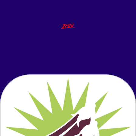
ieffects.fresh®
Mit aktualisierter App
und neuem Webshop.