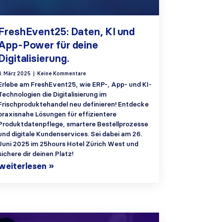
FreshEvent25: Daten, KI und
App-Power für deine
Digitalisierung.
4. März 2025
Keine Kommentare
Erlebe am FreshEvent25, wie ERP-, App- und KI-
Technologien die Digitalisierung im
Frischproduktehandel neu definieren! Entdecke
praxisnahe Lösungen für effizientere
Produktdatenpflege, smartere Bestellprozesse
und digitale Kundenservices. Sei dabei am 26.
Juni 2025 im 25hours Hotel Zürich West und
sichere dir deinen Platz!
weiterlesen »