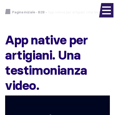
Pagina iniziale
-
B2B
-
App native per artigiani. Una testimonianz
App native per
artigiani. Una
testimonianza
video.