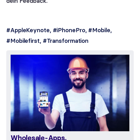
dein Feedback.
#AppleKeynote
,
#iPhonePro
,
#Mobile
,
#Mobilefirst
,
#Transformation
Wholesale-Apps.