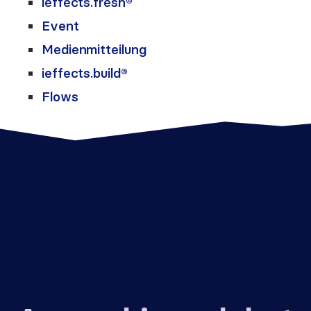
ieffects.fresh®
Event
Medienmitteilung
ieffects.build®
Flows